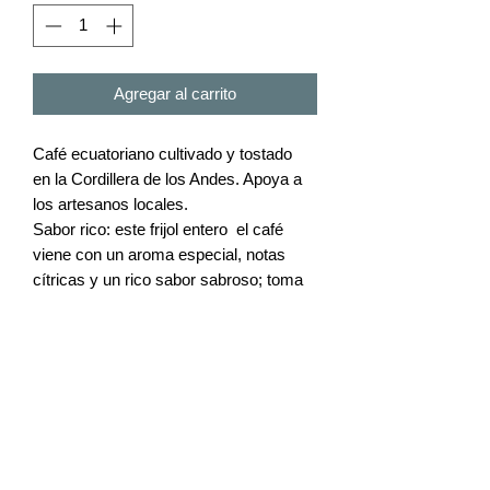
Agregar al carrito
Café ecuatoriano cultivado y tostado
en la Cordillera de los Andes. Apoya a
los artesanos locales.
Sabor rico: este frijol entero el café
viene con un aroma especial, notas
cítricas y un rico sabor sabroso; toma
un sorbo de cerveza fría o caliente y
enamórate del sabor
Tostado medio: este café arábica
molido se selecciona cuidadosamente
y se tuesta por expertos para
proporcionar un sabor fuerte y un gran
aroma.